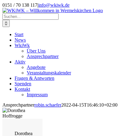
Zum
0151 / 70 138 117
|
info@wkiwk.de
Inhalt
springen
Suche
nach:
Start
News
WkiWk
Über Uns
Ansprechpartner
Aktiv
Angebote
Veranstaltungskalender
Fragen & Antworten
Spenden
Kontakt
Impressum
Ansprechpartner
robin.schaefer
2022-04-15T16:46:10+02:00
Dorothea