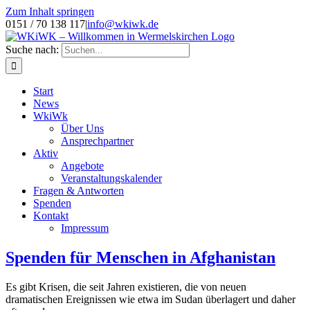
Zum Inhalt springen
0151 / 70 138 117
|
info@wkiwk.de
Suche nach:
Start
News
WkiWk
Über Uns
Ansprechpartner
Aktiv
Angebote
Veranstaltungskalender
Fragen & Antworten
Spenden
Kontakt
Impressum
Spenden für Menschen in Afghanistan
Es gibt Krisen, die seit Jahren existieren, die von neuen
dramatischen Ereignissen wie etwa im Sudan überlagert und daher