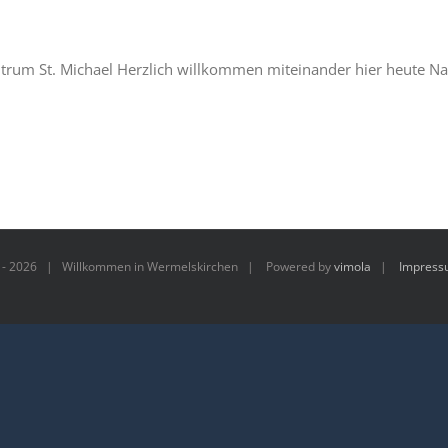
rum St. Michael Herzlich willkommen miteinander hier heute Na
 -
2026 | Willkommen in Wermelskirchen | Powered by
vimola
|
Impress