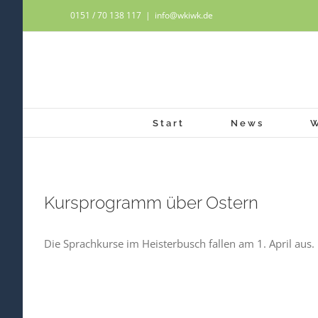
Zum
0151 / 70 138 117
|
info@wkiwk.de
Inhalt
springen
Start
News
Kursprogramm über Ostern
Die Sprachkurse im Heisterbusch fallen am 1. April aus.