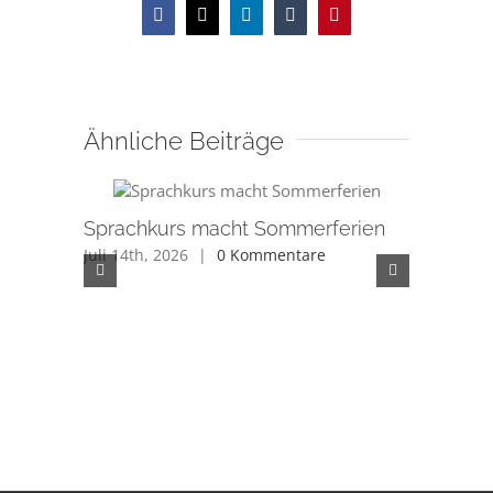
Facebook
X
LinkedIn
Tumblr
Pinterest
Ähnliche Beiträge
Sprachkurs macht Sommerferien
Juli 14th, 2026
|
0 Kommentare
Düfte au
Integrat
Rathaus
Juli 11th, 