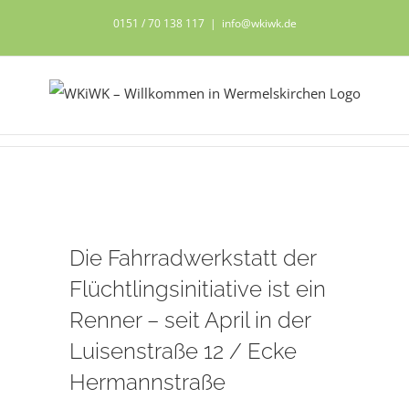
Zum
0151 / 70 138 117
|
info@wkiwk.de
Inhalt
springen
Zeige
Die Fahrradwerkstatt der
grösseres
Bild
Flüchtlingsinitiative ist ein
Renner – seit April in der
Luisenstraße 12 / Ecke
Hermannstraße