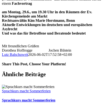
einem
Fachvortrag
am Montag, 29.6., um 19.30 Uhr in den Räumen der Ev.
Kirchengemeinde am Markt
Rechtsanwältin Kim Marie Horstmann, Bonn
Aktuelle Entwicklungen im deutschen und europäischen
Asylrecht
Und was das für Betroffene und Beratende bedeutet
Mit freundlichen Grüßen
Dorothea Hoffrogge Jochen Bilstein
Lutz Balschuweit
2026-06-02T17:52:58+02:00
Share This Post, Choose Your Platform!
Facebook
X
LinkedIn
Tumblr
Pinterest
Ähnliche Beiträge
Sprachkurs macht Sommerferien
Sprachkurs macht Sommerferien