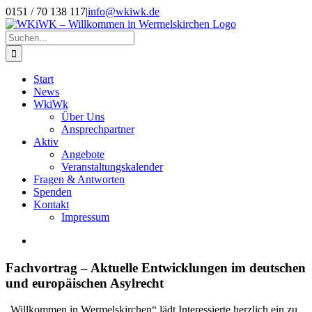
Zum
0151 / 70 138 117
|
info@wkiwk.de
Inhalt
springen
Suche
nach:
Start
News
WkiWk
Über Uns
Ansprechpartner
Aktiv
Angebote
Veranstaltungskalender
Fragen & Antworten
Spenden
Kontakt
Impressum
Zeige
grösseres
Bild
Fachvortrag – Aktuelle Entwicklungen im deutschen
und europäischen Asylrecht
„Willkommen in Wermelskirchen“ lädt Interessierte herzlich ein zu