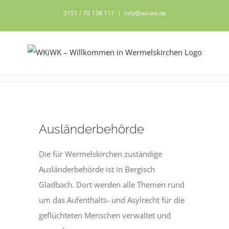
Zum
0151 / 70 138 117
|
info@wkiwk.de
Inhalt
springen
Ausländerbehörde
Die für Wermelskirchen zuständige
Ausländerbehörde ist in Bergisch
Gladbach. Dort werden alle Themen rund
um das Aufenthalts- und Asylrecht für die
geflüchteten Menschen verwaltet und