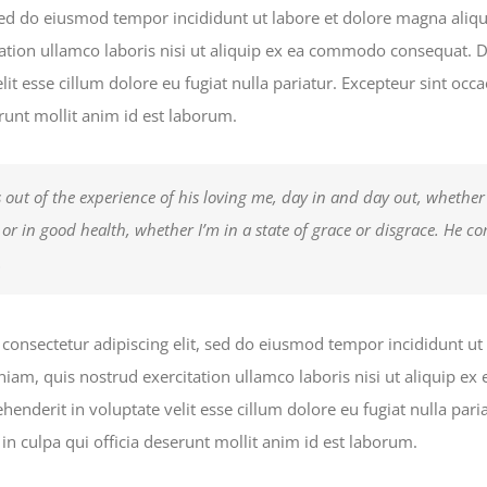
 sed do eiusmod tempor incididunt ut labore et dolore magna ali
ation ullamco laboris nisi ut aliquip ex ea commodo consequat. Du
lit esse cillum dolore eu fugiat nulla pariatur. Excepteur sint occ
erunt mollit anim id est laborum.
 out of the experience of his loving me, day in and day out, whether
k or in good health, whether I’m in a state of grace or disgrace. He c
.
consectetur adipiscing elit, sed do eiusmod tempor incididunt ut
iam, quis nostrud exercitation ullamco laboris nisi ut aliquip 
ehenderit in voluptate velit esse cillum dolore eu fugiat nulla pari
in culpa qui officia deserunt mollit anim id est laborum.