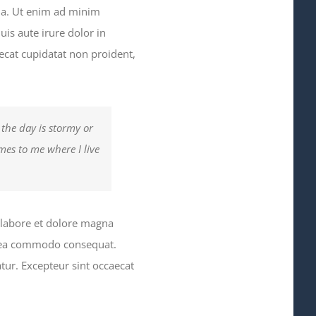
qua. Ut enim ad minim
is aute irure dolor in
aecat cupidatat non proident,
 the day is stormy or
omes to me where I live
 labore et dolore magna
ex ea commodo consequat.
atur. Excepteur sint occaecat