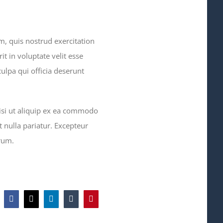
, quis nostrud exercitation
t in voluptate velit esse
culpa qui officia deserunt
isi ut aliquip ex ea commodo
t nulla pariatur. Excepteur
orum.
Facebook
X
LinkedIn
Tumblr
Pinterest