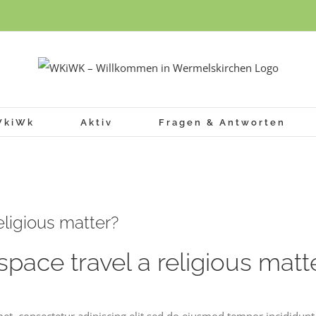
WkiWk
Aktiv
Fragen & Antworten
religious matter?
 space travel a religious matt
et, consectetur adipiscing elit sed do eiusmod tempor incididunt