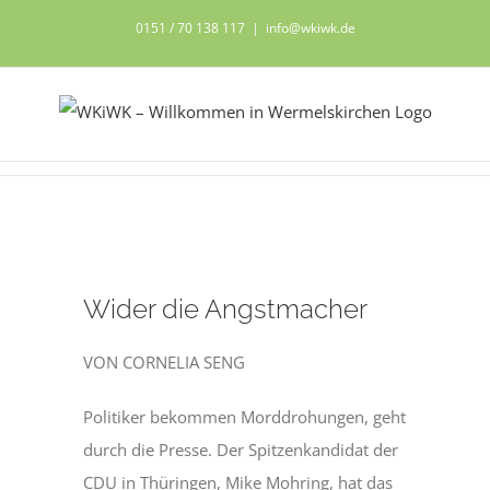
Zum
0151 / 70 138 117
|
info@wkiwk.de
Inhalt
springen
Zeige
Wider die Angstmacher
grösseres
Bild
VON CORNELIA SENG
Politiker bekommen Morddrohungen, geht
durch die Presse. Der Spitzenkandidat der
CDU in Thüringen, Mike Mohring, hat das