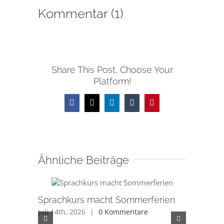
Kommentar (1)
Share This Post, Choose Your
Platform!
Facebook
X
LinkedIn
Tumblr
Pinterest
Ähnliche Beiträge
Sprachkurs macht Sommerferien
Juli 14th, 2026
|
0 Kommentare
Düfte au