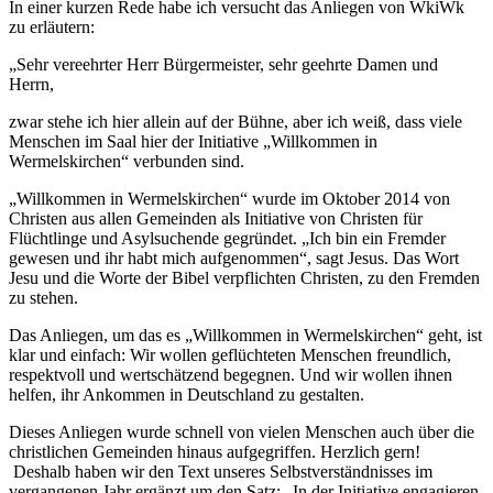
In einer kurzen Rede habe ich versucht das Anliegen von WkiWk
zu erläutern:
„Sehr vereehrter Herr Bürgermeister, sehr geehrte Damen und
Herrn,
zwar stehe ich hier allein auf der Bühne, aber ich weiß, dass viele
Menschen im Saal hier der Initiative „Willkommen in
Wermelskirchen“ verbunden sind.
„Willkommen in Wermelskirchen“ wurde im Oktober 2014 von
Christen aus allen Gemeinden als Initiative von Christen für
Flüchtlinge und Asylsuchende gegründet. „Ich bin ein Fremder
gewesen und ihr habt mich aufgenommen“, sagt Jesus. Das Wort
Jesu und die Worte der Bibel verpflichten Christen, zu den Fremden
zu stehen.
Das Anliegen, um das es „Willkommen in Wermelskirchen“ geht, ist
klar und einfach: Wir wollen geflüchteten Menschen freundlich,
respektvoll und wertschätzend begegnen. Und wir wollen ihnen
helfen, ihr Ankommen in Deutschland zu gestalten.
Dieses Anliegen wurde schnell von vielen Menschen auch über die
christlichen Gemeinden hinaus aufgegriffen. Herzlich gern!
Deshalb haben wir den Text unseres Selbstverständnisses im
vergangenen Jahr ergänzt um den Satz: „In der Initiative engagieren