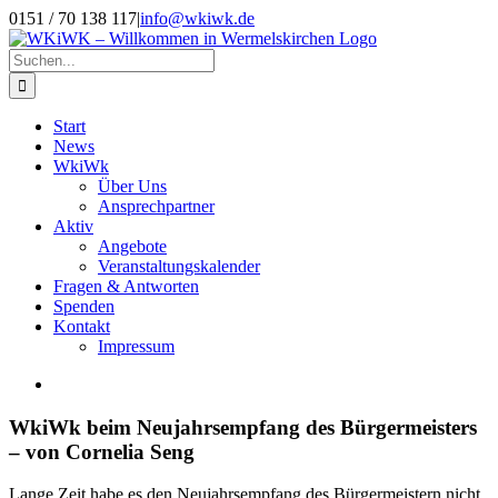
Zum
0151 / 70 138 117
|
info@wkiwk.de
Inhalt
springen
Suche
nach:
Start
News
WkiWk
Über Uns
Ansprechpartner
Aktiv
Angebote
Veranstaltungskalender
Fragen & Antworten
Spenden
Kontakt
Impressum
Zeige
grösseres
Bild
WkiWk beim Neujahrsempfang des Bürgermeisters
– von Cornelia Seng
Lange Zeit habe es den Neujahrsempfang des Bürgermeistern nicht