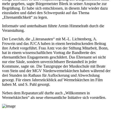
mehr gegeben, sagte Bürgermeister Bleek in seiner Ansprache zur
Begrüßung. Er habe sich entschlossen, in diesem Jahr wieder dazu
einzuladen und dabei den Schwerpunkt auf das Thema
„Ehrenamtlichkeit“ zu legen.
Informativ und unterhaltsam führte Armin Himmelrath durch die
Veranstaltung.
Der Leseclub, die „Literanauten“ mit M.-L. Lichtenberg, A.
Frowein und das JUCA haben in einem beeindruckenden Beitrag
ihre Arbeit vorgeführt. Frau Antz von der Stiftung Mitarbeit, Bonn,
hat in einem wissenschaftlichen Vortrag die Bandbreite des
ehrenamtlichen Engagements geschildert. Das Ehrenamt sei nicht
nur eine Säule, sondern unverzichtbarer Bestandteil in jeder
Kommune, sagte sie. Die Tanzgruppe der Musikschule mit Beate
vom Stein und der MGV Niederwermelskirchen haben während der
drei Stunden im Rathaus für Auflockerung und Abwechslung
gesorgt. Für einen Jahresrückblick auf Wermelskirchen im Film
haben M. und S. Pahl gesorgt.
Neben dem Reparaturcafé durfte auch „Willkommen in
Wermelskirchen“ als neue ehrenamtliche Initiative sich vorstellen.