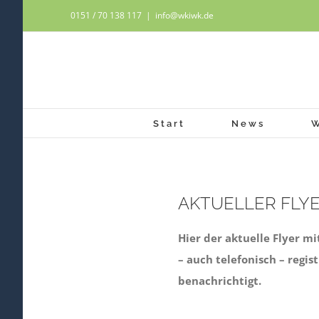
Zum
0151 / 70 138 117
|
info@wkiwk.de
Inhalt
springen
Start
News
AKTUELLER FLY
Hier der aktuelle Flyer 
– auch telefonisch – regi
benachrichtigt.