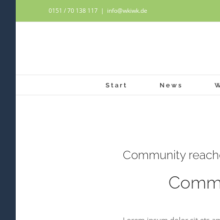
Zum
0151 / 70 138 117
|
info@wkiwk.de
Inhalt
springen
Start
News
Zeige
Community reache
grösseres
Bild
Commun
Lorem ipsum dolor sit ets am