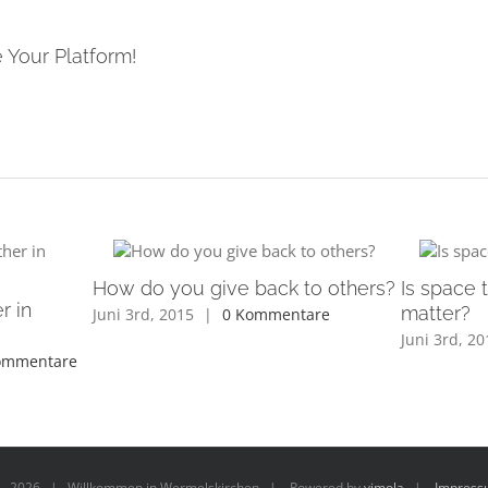
 Your Platform!
How do you give back to others?
Is space t
r in
matter?
Juni 3rd, 2015
|
0 Kommentare
Juni 3rd, 20
ommentare
 -
2026 | Willkommen in Wermelskirchen | Powered by
vimola
|
Impress