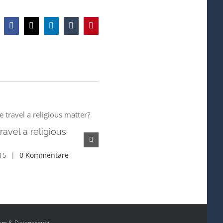
Facebook
X
LinkedIn
Tumblr
Pinterest
ravel a religious
8 beautiful cathedrals explo
Juni 3rd, 2015
|
0 Kommentare
15
|
0 Kommentare
um & Datenschutz