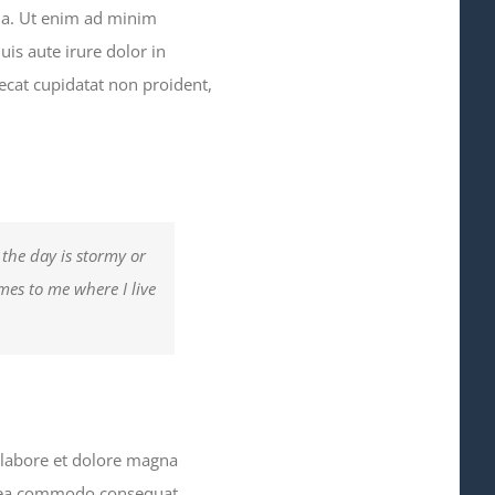
qua. Ut enim ad minim
is aute irure dolor in
aecat cupidatat non proident,
 the day is stormy or
omes to me where I live
 labore et dolore magna
ex ea commodo consequat.