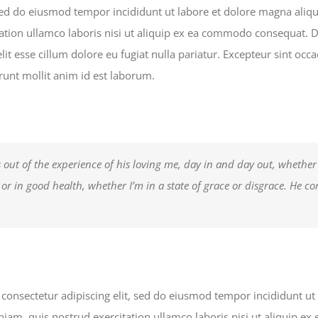
 sed do eiusmod tempor incididunt ut labore et dolore magna ali
ation ullamco laboris nisi ut aliquip ex ea commodo consequat. Du
lit esse cillum dolore eu fugiat nulla pariatur. Excepteur sint occ
erunt mollit anim id est laborum.
 out of the experience of his loving me, day in and day out, whether
k or in good health, whether I’m in a state of grace or disgrace. He c
.
consectetur adipiscing elit, sed do eiusmod tempor incididunt ut
iam, quis nostrud exercitation ullamco laboris nisi ut aliquip 