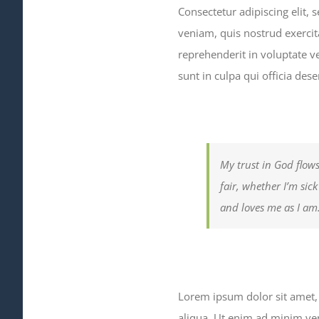
Consectetur adipiscing elit,
veniam, quis nostrud exercit
reprehenderit in voluptate ve
sunt in culpa qui officia des
My trust in God flows
fair, whether I’m sic
and loves me as I am
Lorem ipsum dolor sit amet, 
aliqua. Ut enim ad minim ven