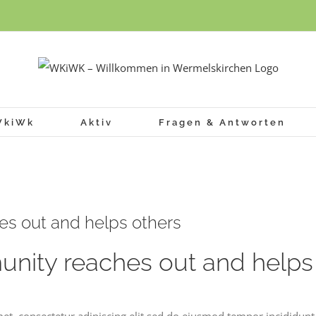
WkiWk
Aktiv
Fragen & Antworten
s out and helps others
ity reaches out and helps
et, consectetur adipiscing elit sed do eiusmod tempor incididunt