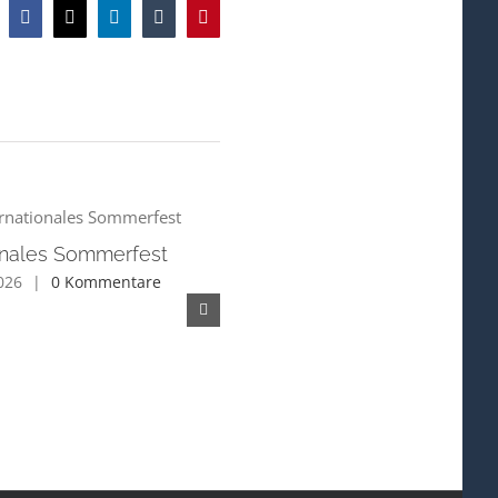
Facebook
X
LinkedIn
Tumblr
Pinterest
ionales Sommerfest
2026
|
0 Kommentare
Fachvortrag – Aktuelle
Entwicklungen im deutschen
und europäischen Asylrecht
Juni 2nd, 2026
|
0 Kommentare