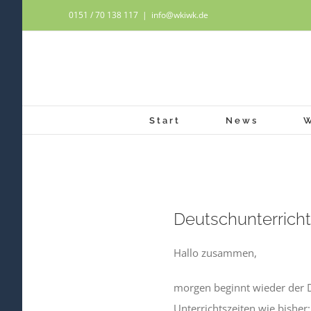
Zum
0151 / 70 138 117
|
info@wkiwk.de
Inhalt
springen
Start
News
Zeige
Deutschunterricht
grösseres
Bild
Hallo zusammen,
morgen beginnt wieder der D
Unterrichtszeiten wie bisher: