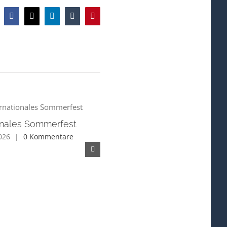
Facebook
X
LinkedIn
Tumblr
Pinterest
ionales Sommerfest
2026
|
0 Kommentare
Fachvortrag – Aktuelle
Entwicklungen im deutschen
und europäischen Asylrecht
Juni 2nd, 2026
|
0 Kommentare