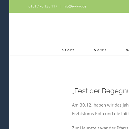
Zum
0151 / 70 138 117
|
info@wkiwk.de
Inhalt
springen
Start
News
Zeige
„Fest der Begegn
grösseres
Bild
Am 30.12. haben wir das Jah
Erzbistums Köln und die Ini
Zur Hauptzeit war der Pfarr