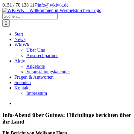
Zum
0151 / 70 138 117
|
info@wkiwk.de
Inhalt
springen
Suche
nach:
Start
News
WkiWk
Über Uns
Ansprechpartner
Aktiv
Angebote
Veranstaltungskalender
Fragen & Antworten
Spenden
Kontakt
Impressum
Zeige
grösseres
Bild
Info-Abend über Guinea: Flüchtlinge berichten über
ihr Land
Ein Bericht von Wolfgang Horn