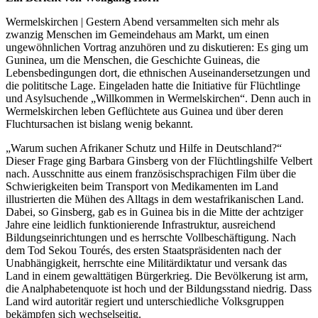
Wermelskirchen | Gestern Abend versammelten sich mehr als
zwanzig Menschen im Gemeindehaus am Markt, um einen
ungewöhnlichen Vortrag anzuhören und zu diskutieren: Es ging um
Guninea, um die Menschen, die Geschichte Guineas, die
Lebensbedingungen dort, die ethnischen Auseinandersetzungen und
die polititsche Lage. Eingeladen hatte die Initiative für Flüchtlinge
und Asylsuchende „Willkommen in Wermelskirchen“. Denn auch in
Wermelskirchen leben Geflüchtete aus Guinea und über deren
Fluchtursachen ist bislang wenig bekannt.
„Warum suchen Afrikaner Schutz und Hilfe in Deutschland?“
Dieser Frage ging Barbara Ginsberg von der Flüchtlingshilfe Velbert
nach. Ausschnitte aus einem französischsprachigen Film über die
Schwierigkeiten beim Transport von Medikamenten im Land
illustrierten die Mühen des Alltags in dem westafrikanischen Land.
Dabei, so Ginsberg, gab es in Guinea bis in die Mitte der achtziger
Jahre eine leidlich funktionierende Infrastruktur, ausreichend
Bildungseinrichtungen und es herrschte Vollbeschäftigung. Nach
dem Tod Sekou Tourés, des ersten Staatspräsidenten nach der
Unabhängigkeit, herrschte eine Militärdiktatur und versank das
Land in einem gewalttätigen Bürgerkrieg. Die Bevölkerung ist arm,
die Analphabetenquote ist hoch und der Bildungsstand niedrig. Dass
Land wird autoritär regiert und unterschiedliche Volksgruppen
bekämpfen sich wechselseitig.