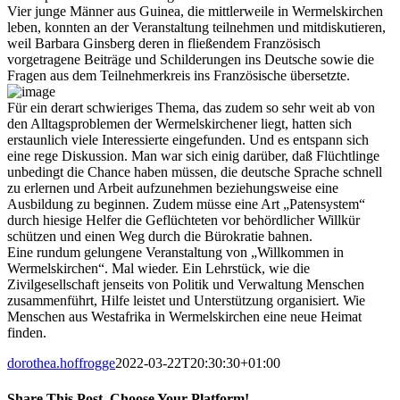
Vier junge Männer aus Guinea, die mittlerweile in Wermelskirchen
leben, konnten an der Veranstaltung teilnehmen und mitdiskutieren,
weil Barbara Ginsberg deren in fließendem Französisch
vorgetragene Beiträge und Schilderungen ins Deutsche sowie die
Fragen aus dem Teilnehmerkreis ins Französische übersetzte.
Für ein derart schwieriges Thema, das zudem so sehr weit ab von
den Alltagsproblemen der Wermelskirchener liegt, hatten sich
erstaunlich viele Interessierte eingefunden. Und es entspann sich
eine rege Diskussion. Man war sich einig darüber, daß Flüchtlinge
unbedingt die Chance haben müssen, die deutsche Sprache schnell
zu erlernen und Arbeit aufzunehmen beziehungsweise eine
Ausbildung zu beginnen. Zudem müsse eine Art „Patensystem“
durch hiesige Helfer die Geflüchteten vor behördlicher Willkür
schützen und einen Weg durch die Bürokratie bahnen.
Eine rundum gelungene Veranstaltung von „Willkommen in
Wermelskirchen“. Mal wieder. Ein Lehrstück, wie die
Zivilgesellschaft jenseits von Politik und Verwaltung Menschen
zusammenführt, Hilfe leistet und Unterstützung organisiert. Wie
Menschen aus Westafrika in Wermelskirchen eine neue Heimat
finden.
dorothea.hoffrogge
2022-03-22T20:30:30+01:00
Share This Post, Choose Your Platform!