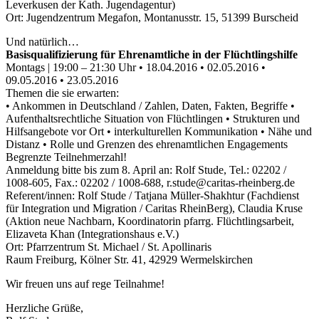
Leverkusen der Kath. Jugendagentur)
Ort: Jugendzentrum Megafon, Montanusstr. 15, 51399 Burscheid
Und natürlich…
Basisqualifizierung für Ehrenamtliche in der Flüchtlingshilfe
Montags | 19:00 – 21:30 Uhr • 18.04.2016 • 02.05.2016 •
09.05.2016 • 23.05.2016
Themen die sie erwarten:
• Ankommen in Deutschland / Zahlen, Daten, Fakten, Begriffe •
Aufenthaltsrechtliche Situation von Flüchtlingen • Strukturen und
Hilfsangebote vor Ort • interkulturellen Kommunikation • Nähe und
Distanz • Rolle und Grenzen des ehrenamtlichen Engagements
Begrenzte Teilnehmerzahl!
Anmeldung bitte bis zum 8. April an: Rolf Stude, Tel.: 02202 /
1008-605, Fax.: 02202 / 1008-688, r.stude@caritas-rheinberg.de
Referent/innen: Rolf Stude / Tatjana Müller-Shakhtur (Fachdienst
für Integration und Migration / Caritas RheinBerg), Claudia Kruse
(Aktion neue Nachbarn, Koordinatorin pfarrg. Flüchtlingsarbeit,
Elizaveta Khan (Integrationshaus e.V.)
Ort: Pfarrzentrum St. Michael / St. Apollinaris
Raum Freiburg, Kölner Str. 41, 42929 Wermelskirchen
Wir freuen uns auf rege Teilnahme!
Herzliche Grüße,