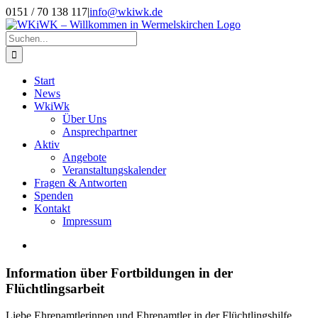
Zum
0151 / 70 138 117
|
info@wkiwk.de
Inhalt
springen
Suche
nach:
Start
News
WkiWk
Über Uns
Ansprechpartner
Aktiv
Angebote
Veranstaltungskalender
Fragen & Antworten
Spenden
Kontakt
Impressum
Zeige
grösseres
Bild
Information über Fortbildungen in der
Flüchtlingsarbeit
Liebe Ehrenamtlerinnen und Ehrenamtler in der Flüchtlingshilfe,