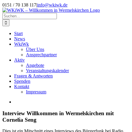
Zum
0151 / 70 138 117
|
info@wkiwk.de
Inhalt
springen
Suche
nach:
Start
News
WkiWk
Über Uns
Ansprechpartner
Aktiv
Angebote
Veranstaltungskalender
Fragen & Antworten
Spenden
Kontakt
Impressum
Zeige
grösseres
Bild
Interview Willkommen in Wermelskirchen mit
Cornelia Seng
Dies ist ein Mitschnitt eines Interviews des Bürgerfunk bei Radio