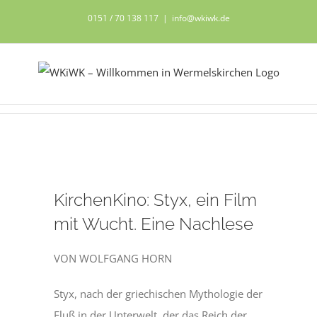
Zum
0151 / 70 138 117
|
info@wkiwk.de
Inhalt
springen
Zeige
KirchenKino: Styx, ein Film
grösseres
Bild
mit Wucht. ­Eine Nachlese
VON WOLFGANG HORN
Styx, nach der griechischen Mythologie der
Fluß in der Unterwelt, der das Reich der