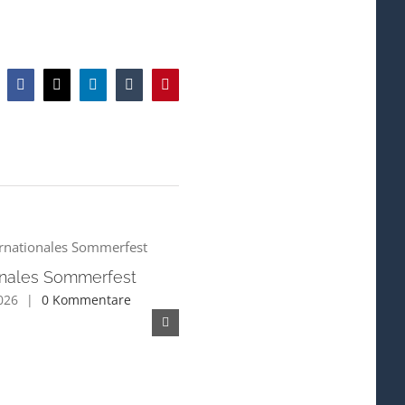
Facebook
X
LinkedIn
Tumblr
Pinterest
ionales Sommerfest
2026
|
0 Kommentare
Fachvortrag – Aktuelle
Entwicklungen im deutschen
und europäischen Asylrecht
Juni 2nd, 2026
|
0 Kommentare