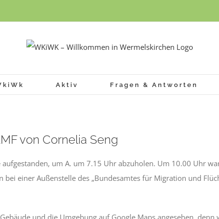
WkiWk
Aktiv
Fragen & Antworten
MF von Cornelia Seng
he aufgestanden, um A. um 7.15 Uhr abzuholen. Um 10.00 Uhr war 
n bei einer Außenstelle des „Bundesamtes für Migration und Flücht
s Gebäude und die Umgebung auf Google Maps angesehen, denn w