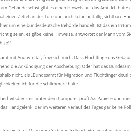
m Gebäude selbst gibt es einen Hinweis auf das Amt! Ich hatte d
mal einen Zettel an der Türe und auch keine auffällig sichtbare H
h hier um eine bundesdeutsche Behörde handelt! Ist das ein Irrtu
richtig seien, es gäbe keine Hinweise, antwortet der Mann vom Si
h so!“
amt mit Anonymität, frage ich mich. Dass Flüchtlinge das Gebäud
hend die Ankündigung der Abschiebung! Oder hat das Bundesamt 
shalb nicht, als „Bundesamt für Migration und Flüchtlinge“ deutlic
lichkeiten ich für die schlimmere halte.
icherheitsdienstes hinter dem Computer prüft A.s Papiere und me
s Handgelenk, der im weiteren Verlauf des Tages gar keine Rolle
. Ein weiterer Mann vom Sicherheitsdienst wird gerufen, der uns 