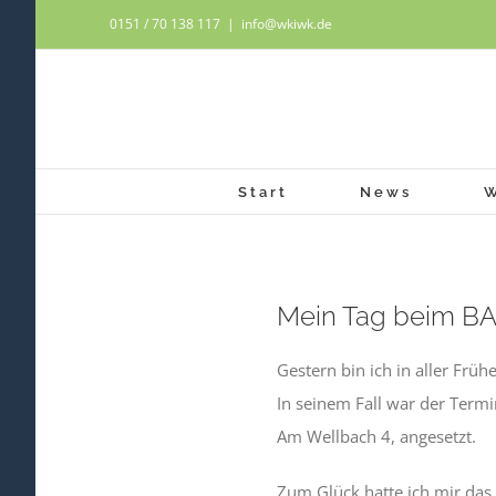
Zum
0151 / 70 138 117
|
info@wkiwk.de
Inhalt
springen
Start
News
Mein Tag beim BA
Gestern bin ich in aller Frü
In seinem Fall war der Termi
Am Wellbach 4, angesetzt.
Zum Glück hatte ich mir da