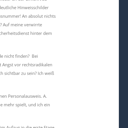
eutliche Hinweisschilder
ausnummer! An absolut nichts
m? Auf meine verwirrte
cherheitsdienst hinter dem
e nicht finden? Bei
Angst vor rechtsradikalen
h sichtbar zu sein? Ich weiß
inen Personalausweis. A.
 mehr spielt, und ich ein
im Aufzug in die erste Etage