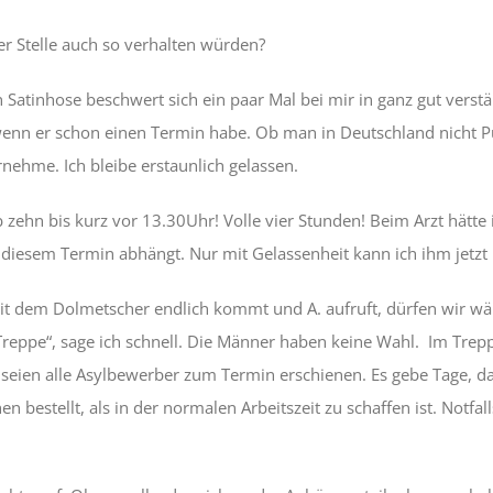
r Stelle auch so verhalten würden?
n Satinhose beschwert sich ein paar Mal bei mir in ganz gut ver
enn er schon einen Termin habe. Ob man in Deutschland nicht Pün
nehme. Ich bleibe erstaunlich gelassen.
 zehn bis kurz vor 13.30Uhr! Volle vier Stunden! Beim Arzt hätte i
on diesem Termin abhängt. Nur mit Gelassenheit kann ich ihm jetzt
mit dem Dolmetscher endlich kommt und A. aufruft, dürfen wir wä
 „Treppe“, sage ich schnell. Die Männer haben keine Wahl. Im Trepp
hr seien alle Asylbewerber zum Termin erschienen. Es gebe Tage
stellt, als in der normalen Arbeitszeit zu schaffen ist. Notfalls