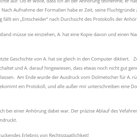
echte auf: Ob er wolle, dass ich an der Anhörung teilnehme, er ha
Nach Aufnahme der Formalien habe er Zeit, seine Fluchtgründe zu
g fällt ein „Entscheider“ nach Durchsicht des Protokolls der Anhö
and müsse sie einziehen, A. hat eine Kopie davon und einen Na
zte Geschichte von A. hat sie gleich in den Computer diktiert. Z
haltet und A. darauf hingewiesen, dass etwas noch nicht gut gen
assen. Am Ende wurde der Ausdruck vom Dolmetscher für A. rü
 bekommt ein Protokoll, und alle außer mir unterschreiben eine 
ich bei einer Anhörung dabei war. Der präzise Ablauf des Vefahre
ndruckt.
uckendes Erlebnis von Rechtsstaatlichkeit!