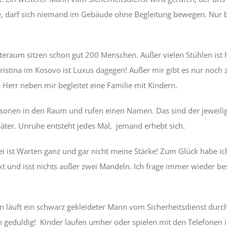
re, darf sich niemand im Gebäude ohne Begleitung bewegen. Nur bi
eraum sitzen schon gut 200 Menschen. Außer vielen Stühlen ist h
ristina im Kosovo ist Luxus dagegen! Außer mir gibt es nur noch 
 Herr neben mir begleitet eine Familie mit Kindern.
onen in den Raum und rufen einen Namen. Das sind der jeweili
äter. Unruhe entsteht jedes Mal, jemand erhebt sich.
i ist Warten ganz und gar nicht meine Stärke! Zum Glück habe i
nkt und isst nichts außer zwei Mandeln. Ich frage immer wieder b
 läuft ein schwarz gekleideter Mann vom Sicherheitsdienst durc
 geduldig! Kinder laufen umher oder spielen mit den Telefonen i