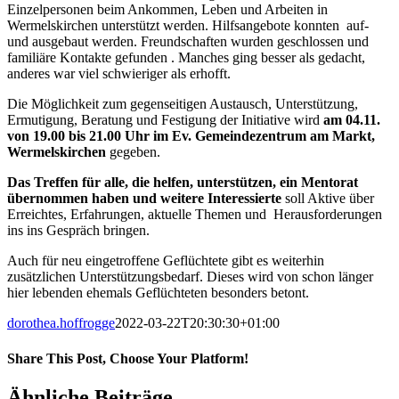
Einzelpersonen beim Ankommen, Leben und Arbeiten in
Wermelskirchen unterstützt werden. Hilfsangebote konnten auf-
und ausgebaut werden. Freundschaften wurden geschlossen und
familiäre Kontakte gefunden . Manches ging besser als gedacht,
anderes war viel schwieriger als erhofft.
Die Möglichkeit zum gegenseitigen Austausch, Unterstützung,
Ermutigung, Beratung und Festigung der Initiative wird
am 04.11.
von 19.00 bis 21.00 Uhr im Ev. Gemeindezentrum am Markt,
Wermelskirchen
gegeben.
Das Treffen für alle, die helfen, unterstützen, ein Mentorat
übernommen haben und weitere
Interessierte
soll Aktive über
Erreichtes, Erfahrungen, aktuelle Themen und Herausforderungen
ins ins Gespräch bringen.
Auch für neu eingetroffene Geflüchtete gibt es weiterhin
zusätzlichen Unterstützungsbedarf. Dieses wird von schon länger
hier lebenden ehemals Geflüchteten besonders betont.
dorothea.hoffrogge
2022-03-22T20:30:30+01:00
Share This Post, Choose Your Platform!
Facebook
X
LinkedIn
Tumblr
Pinterest
Ähnliche Beiträge