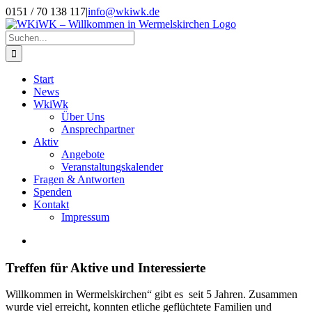
Zum
0151 / 70 138 117
|
info@wkiwk.de
Inhalt
springen
Suche
nach:
Start
News
WkiWk
Über Uns
Ansprechpartner
Aktiv
Angebote
Veranstaltungskalender
Fragen & Antworten
Spenden
Kontakt
Impressum
Zeige
grösseres
Bild
Treffen für Aktive und Interessierte
Willkommen in Wermelskirchen“ gibt es seit 5 Jahren. Zusammen
wurde viel erreicht, konnten etliche geflüchtete Familien und