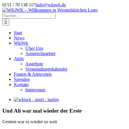
Zum
0151 / 70 138 117
|
info@wkiwk.de
Inhalt
springen
Suche
nach:
Start
News
WkiWk
Über Uns
Ansprechpartner
Aktiv
Angebote
Veranstaltungskalender
Fragen & Antworten
Spenden
Kontakt
Impressum
Zeige
grösseres
Bild
Und Ali war mal wieder der Erste
Gestern war es wieder so weit