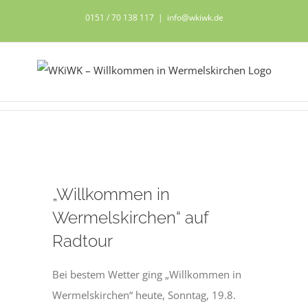
Zum
0151 / 70 138 117
|
info@wkiwk.de
Inhalt
springen
Zeige
„Willkommen in
grösseres
Bild
Wermelskirchen“ auf
Radtour
Bei bestem Wetter ging „Willkommen in
Wermelskirchen“ heute, Sonntag, 19.8.