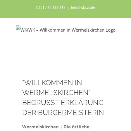
Zum
0151 / 70 138 117
|
info@wkiwk.de
Inhalt
springen
Zeige
“WILLKOMMEN IN
grösseres
Bild
WERMELSKIRCHEN”
BEGRÜSST ERKLÄRUNG
DER BÜRGERMEISTERIN
Wermelskirchen | Die örtliche