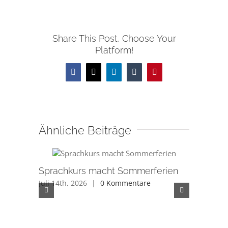
Share This Post, Choose Your
Platform!
Facebook
X
LinkedIn
Tumblr
Pinterest
Ähnliche Beiträge
Sprachkurs macht Sommerferien
Juli 14th, 2026
|
0 Kommentare
Düfte au
Integrat
Rathaus
Juli 11th, 