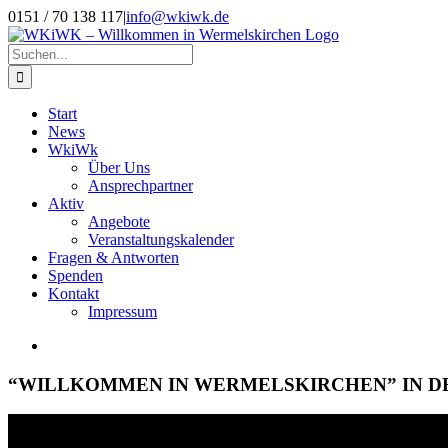
Zum
0151 / 70 138 117
|
info@wkiwk.de
Inhalt
springen
Suche
nach:
Start
News
WkiWk
Über Uns
Ansprechpartner
Aktiv
Angebote
Veranstaltungskalender
Fragen & Antworten
Spenden
Kontakt
Impressum
Zeige
grösseres
Bild
“WILLKOMMEN IN WERMELSKIRCHEN” IN D