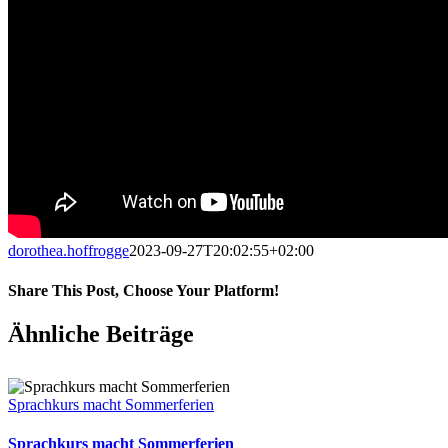
dorothea.hoffrogge
2023-09-27T20:02:55+02:00
Share This Post, Choose Your Platform!
Facebook
X
LinkedIn
Tumblr
Pinterest
Ähnliche Beiträge
Sprachkurs macht Sommerferien
Sprachkurs macht Sommerferien