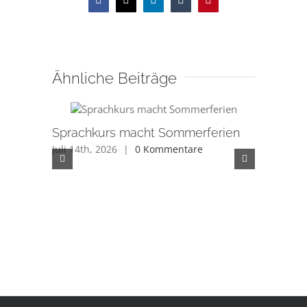
Facebook
X
LinkedIn
Tumblr
Pinterest
Ähnliche Beiträge
Sprachkurs macht Sommerferien
Juli 14th, 2026
|
0 Kommentare
Düfte au
Integrat
Rathaus
Juli 11th, 