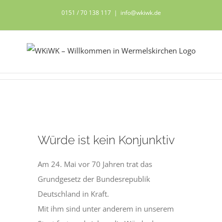
Zum
0151 / 70 138 117
|
info@wkiwk.de
Inhalt
springen
Zeige
Würde ist kein Konjunktiv
grösseres
Bild
Am 24. Mai vor 70 Jahren trat das
Grundgesetz der Bundesrepublik
Deutschland in Kraft.
Mit ihm sind unter anderem in unserem