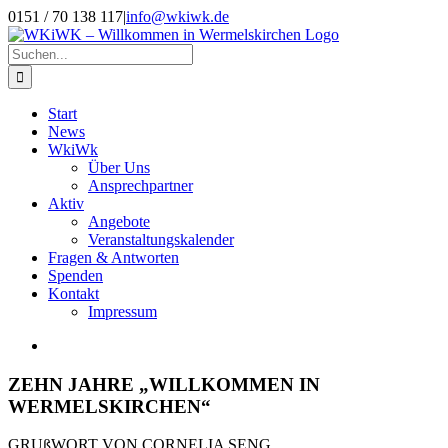
Zum
0151 / 70 138 117
|
info@wkiwk.de
Inhalt
springen
Suche
nach:
Start
News
WkiWk
Über Uns
Ansprechpartner
Aktiv
Angebote
Veranstaltungskalender
Fragen & Antworten
Spenden
Kontakt
Impressum
Zeige
grösseres
Bild
ZEHN JAHRE „WILLKOMMEN IN
WERMELSKIRCHEN“
GRUßWORT VON CORNELIA SENG