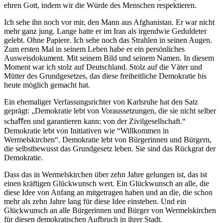
ehren Gott, indem wir die Würde des Menschen respektieren.
Ich sehe ihn noch vor mir, den Mann aus Afghanistan. Er war nicht
mehr ganz jung. Lange hatte er im Iran als irgendwie Geduldeter
gelebt. Ohne Papiere. Ich sehe noch das Strahlen in seinen Augen.
Zum ersten Mal in seinem Leben habe er ein persönliches
Ausweisdokument. Mit seinem Bild und seinem Namen. In diesem
Moment war ich stolz auf Deutschland. Stolz auf die Väter und
Mütter des Grundgesetzes, das diese freiheitliche Demokratie bis
heute möglich gemacht hat.
Ein ehemaliger Verfassungsrichter von Karlsruhe hat den Satz
geprägt: „Demokratie lebt von Voraussetzungen, die sie nicht selber
schaﬀen und garantieren kann: von der Zivilgesellschaft.“
Demokratie lebt von Initiativen wie “Willkommen in
Wermelskirchen“. Demokratie lebt von Bürgerinnen und Bürgern,
die selbstbewusst das Grundgesetz leben. Sie sind das Rückgrat der
Demokratie.
Dass das in Wermelskirchen über zehn Jahre gelungen ist, das ist
einen kräftigen Glückwunsch wert. Ein Glückwunsch an alle, die
diese Idee von Anfang an mitgetragen haben und an die, die schon
mehr als zehn Jahre lang für diese Idee einstehen. Und ein
Glückwunsch an alle Bürgerinnen und Bürger von Wermelskirchen
für diesen demokratischen Aufbruch in ihrer Stadt.