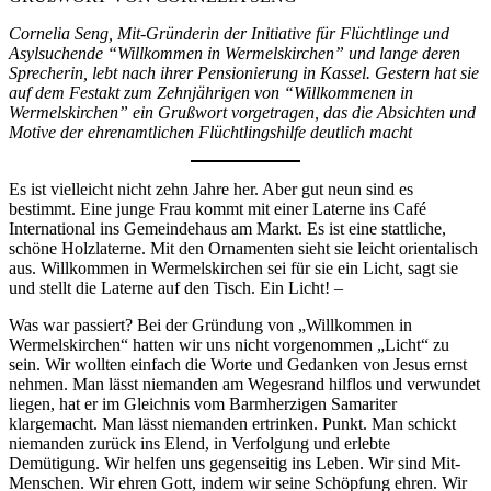
Cornelia Seng, Mit-Gründerin der Initiative für Flüchtlinge und
Asylsuchende “Willkommen in Wermelskirchen” und lange deren
Sprecherin, lebt nach ihrer Pensionierung in Kassel. Gestern hat sie
auf dem Festakt zum Zehnjährigen von “Willkommenen in
Wermelskirchen” ein Grußwort vorgetragen, das die Absichten und
Motive der ehrenamtlichen Flüchtlingshilfe deutlich macht
Es ist vielleicht nicht zehn Jahre her. Aber gut neun sind es
bestimmt. Eine junge Frau kommt mit einer Laterne ins Café
International ins Gemeindehaus am Markt. Es ist eine stattliche,
schöne Holzlaterne. Mit den Ornamenten sieht sie leicht orientalisch
aus. Willkommen in Wermelskirchen sei für sie ein Licht, sagt sie
und stellt die Laterne auf den Tisch. Ein Licht! –
Was war passiert? Bei der Gründung von „Willkommen in
Wermelskirchen“ hatten wir uns nicht vorgenommen „Licht“ zu
sein. Wir wollten einfach die Worte und Gedanken von Jesus ernst
nehmen. Man lässt niemanden am Wegesrand hilflos und verwundet
liegen, hat er im Gleichnis vom Barmherzigen Samariter
klargemacht. Man lässt niemanden ertrinken. Punkt. Man schickt
niemanden zurück ins Elend, in Verfolgung und erlebte
Demütigung. Wir helfen uns gegenseitig ins Leben. Wir sind Mit-
Menschen. Wir ehren Gott, indem wir seine Schöpfung ehren. Wir