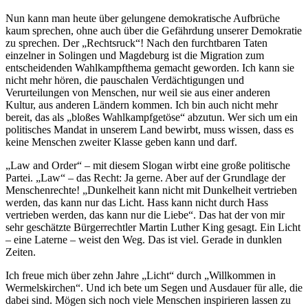
Nun kann man heute über gelungene demokratische Aufbrüche
kaum sprechen, ohne auch über die Gefährdung unserer Demokratie
zu sprechen. Der „Rechtsruck“! Nach den furchtbaren Taten
einzelner in Solingen und Magdeburg ist die Migration zum
entscheidenden Wahlkampfthema gemacht geworden. Ich kann sie
nicht mehr hören, die pauschalen Verdächtigungen und
Verurteilungen von Menschen, nur weil sie aus einer anderen
Kultur, aus anderen Ländern kommen. Ich bin auch nicht mehr
bereit, das als „bloßes Wahlkampfgetöse“ abzutun. Wer sich um ein
politisches Mandat in unserem Land bewirbt, muss wissen, dass es
keine Menschen zweiter Klasse geben kann und darf.
„Law and Order“ – mit diesem Slogan wirbt eine große politische
Partei. „Law“ – das Recht: Ja gerne. Aber auf der Grundlage der
Menschenrechte! „Dunkelheit kann nicht mit Dunkelheit vertrieben
werden, das kann nur das Licht. Hass kann nicht durch Hass
vertrieben werden, das kann nur die Liebe“. Das hat der von mir
sehr geschätzte Bürgerrechtler Martin Luther King gesagt. Ein Licht
– eine Laterne – weist den Weg. Das ist viel. Gerade in dunklen
Zeiten.
Ich freue mich über zehn Jahre „Licht“ durch „Willkommen in
Wermelskirchen“. Und ich bete um Segen und Ausdauer für alle, die
dabei sind. Mögen sich noch viele Menschen inspirieren lassen zu