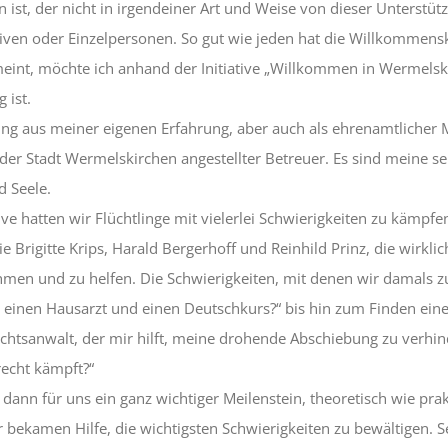
t, der nicht in irgendeiner Art und Weise von dieser Unterstützun
tiven oder Einzelpersonen. So gut wie jeden hat die Willkommensk
int, möchte ich anhand der Initiative „Willkommen in Wermelski
 ist.
ing aus meiner eigenen Erfahrung, aber auch als ehrenamtlicher Mit
er Stadt Wermelskirchen angestellter Betreuer. Es sind meine se
d Seele.
ive hatten wir Flüchtlinge mit vielerlei Schwierigkeiten zu kämpfe
 Brigitte Krips, Harald Bergerhoff und Reinhild Prinz, die wirkli
men und zu helfen. Die Schwierigkeiten, mit denen wir damals z
ch einen Hausarzt und einen Deutschkurs?“ bis hin zum Finden ei
chtsanwalt, der mir hilft, meine drohende Abschiebung zu verhin
recht kämpft?“
 dann für uns ein ganz wichtiger Meilenstein, theoretisch wie prak
ir bekamen Hilfe, die wichtigsten Schwierigkeiten zu bewältigen. 