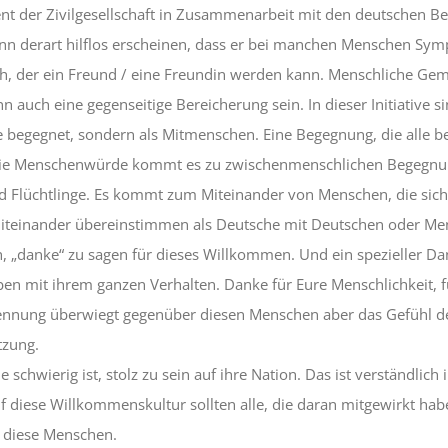
ent der Zivilgesellschaft in Zusammenarbeit mit den deutschen B
nn derart hilflos erscheinen, dass er bei manchen Menschen Symp
sch, der ein Freund / eine Freundin werden kann. Menschliche 
 auch eine gegenseitige Bereicherung sein. In dieser Initiative s
 begegnet, sondern als Mitmenschen. Eine Begegnung, die alle be
die Menschenwürde kommt es zu zwischenmenschlichen Begegnung
d Flüchtlinge. Es kommt zum Miteinander von Menschen, die sich 
teinander übereinstimmen als Deutsche mit Deutschen oder Men
ch, „danke“ zu sagen für dieses Willkommen. Und ein spezieller Dank
ben mit ihrem ganzen Verhalten. Danke für Eure Menschlichkeit, fü
rkennung überwiegt gegenüber diesen Menschen aber das Gefühl d
tzung.
 schwierig ist, stolz zu sein auf ihre Nation. Das ist verständlich 
f diese Willkommenskultur sollten alle, die daran mitgewirkt habe
f diese Menschen.