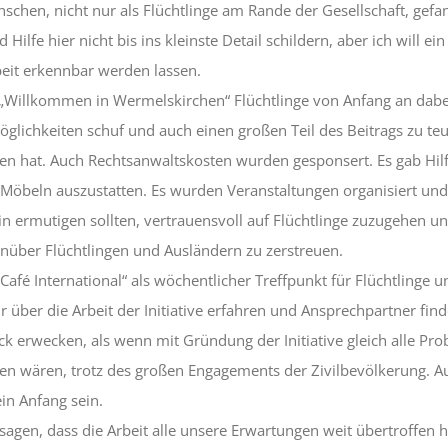
schen, nicht nur als Flüchtlinge am Rande der Gesellschaft, gefan
 Hilfe hier nicht bis ins kleinste Detail schildern, aber ich will ei
beit erkennbar werden lassen.
ve „Willkommen in Wermelskirchen“ Flüchtlinge von Anfang an dabe
öglichkeiten schuf und auch einen großen Teil des Beitrags zu te
 hat. Auch Rechtsanwaltskosten wurden gesponsert. Es gab Hil
öbeln auszustatten. Es wurden Veranstaltungen organisiert und Z
ermutigen sollten, vertrauensvoll auf Flüchtlinge zuzugehen u
enüber Flüchtlingen und Ausländern zu zerstreuen.
„Café International“ als wöchentlicher Treffpunkt für Flüchtlinge 
 über die Arbeit der Initiative erfahren und Ansprechpartner find
uck erwecken, als wenn mit Gründung der Initiative gleich alle Pr
n wären, trotz des großen Engagements der Zivilbevölkerung. Au
n Anfang sein.
sagen, dass die Arbeit alle unsere Erwartungen weit übertroffen h