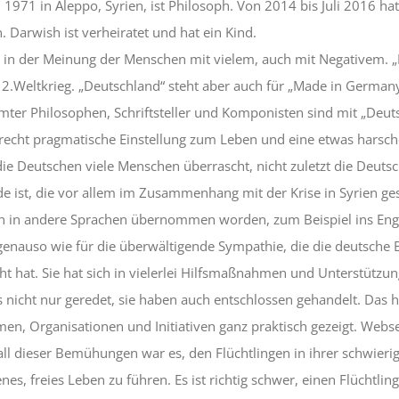
971 in Aleppo, Syrien, ist Philosoph. Von 2014 bis Juli 2016 ha
n. Darwish ist verheiratet und hat ein Kind.
h in der Meinung der Menschen mit vielem, auch mit Negativem. „
 2.Weltkrieg. „Deutschland“ steht aber auch für „Made in Germany
ter Philosophen, Schriftsteller und Komponisten sind mit „Deut
 recht pragmatische Einstellung zum Leben und eine etwas harsch
die Deutschen viele Menschen überrascht, nicht zuletzt die Deuts
e ist, die vor allem im Zusammenhang mit der Krise in Syrien ges
h in andere Sprachen übernommen worden, zum Beispiel ins Englis
 genauso wie für die überwältigende Sympathie, die die deutsche
t hat. Sie hat sich in vielerlei Hilfsmaßnahmen und Unterstützun
icht nur geredet, sie haben auch entschlossen gehandelt. Das ha
n, Organisationen und Initiativen ganz praktisch gezeigt. Webs
l all dieser Bemühungen war es, den Flüchtlingen in ihrer schwier
es, freies Leben zu führen. Es ist richtig schwer, einen Flüchtling