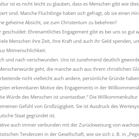
tur ist es nicht leicht zu glauben, dass es Menschen gibt wie dies
ert sind. Manche Flüchtlinge haben sich gefragt, ob sie einen Hi
ine geheime Absicht, sie zum Christentum zu bekehren?
r geschuldet: Ehrenamtliches Engagement gibt es bei uns so gut wi
viele Menschen ihre Zeit, ihre Kraft und auch ihr Geld spenden,
aus Mitmenschlichkeit.
ach und nach verschwunden. Uns ist zunehmend deutlich geworden
enschenwürde geht, die manche auch aus ihrem christlichen Gla
arbeitende nicht vielleicht auch andere, persönliche Gründe haben
igsten erkennbaren Motive des Engagements in der Willkommensku
Die Würde des Menschen ist unantastbar.“ Die Willkommenkultur
lgemeinen Gefühl von Großzügigkeit. Sie ist Ausdruck des Wertes
utsche Staat gegründet ist.
tiative auch immer verbunden mit der Zurückweisung von wachsen
tischen Tendenzen in der Gesellschaft, wie sie sich z. B. in „Pegid