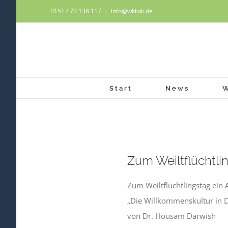
Zum
0151 / 70 138 117
|
info@wkiwk.de
Inhalt
springen
Start
News
Zeige
Zum Weiltflüchtli
grösseres
Bild
Zum Weiltflüchtlingstag ein 
„Die Willkommenskultur in 
von Dr. Housam Darwish