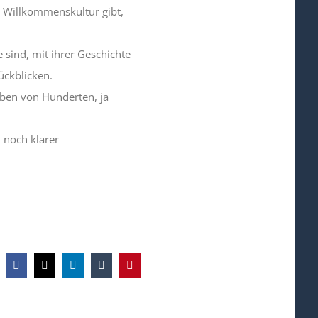
 Willkommenskultur gibt,
 sind, mit ihrer Geschichte
ückblicken.
eben von Hunderten, ja
 noch klarer
Facebook
X
LinkedIn
Tumblr
Pinterest